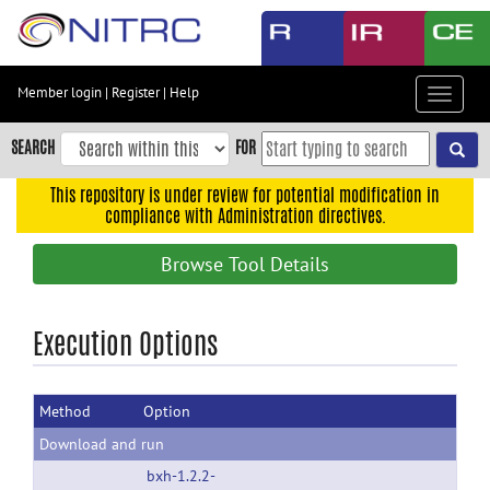
Skip
to
main
content
Member login
|
Register
|
Help
Toggle
Skip
navigat
to
SEARCH
FOR
main
navigation
This repository is under review for potential modification in
compliance with Administration directives.
Skip
to
Browse Tool Details
user
menu
Skip
Execution Options
to
search
Method
Option
Accessibility
Download and run
bxh-1.2.2-