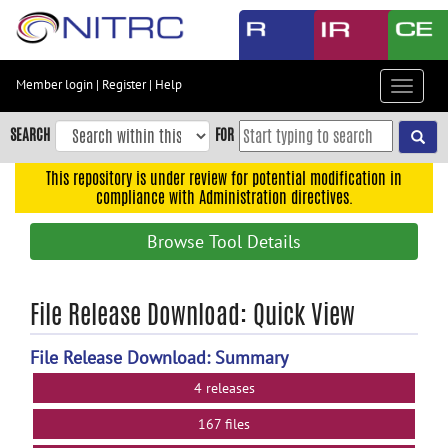
Skip
to
main
content
Member login
|
Register
|
Help
Toggle
Skip
navigat
to
SEARCH
FOR
main
navigation
This repository is under review for potential modification in
compliance with Administration directives.
Skip
to
Browse Tool Details
user
menu
Skip
File Release Download: Quick View
to
search
File Release Download: Summary
Accessibility
4 releases
167 files