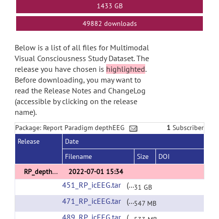
1433 GB
49882 downloads
Below is a list of all files for Multimodal
Visual Consciousness Study Dataset. The
release you have chosen is
highlighted
.
Before downloading, you may want to
read the Release Notes and ChangeLog
(accessible by clicking on the release
name).
Package: Report Paradigm depthEEG
1
Subscriber
Release
Date
Filename
Size
DOI
RP_depthEEG_v1
2022-07-01 15:34
451_RP_icEEG.tar
(url)
31 GB
471_RP_icEEG.tar
(url)
547 MB
489_RP_icEEG.tar
(url)