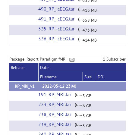
533 MB
490_RP_icEEG.tar
(url)
416 MB
491_RP_icEEG.tar
(url)
558 MB
535_RP_icEEG.tar
(url)
473 MB
536_RP_icEEG.tar
(url)
414 MB
Package: Report Paradigm fMRI
1
Subscriber
Release
Date
Filename
Size
DOI
RP_MRI_v1
2022-05-12 23:40
191_RP_MRI.tar
(url)
5 GB
223_RP_MRI.tar
(url)
6 GB
238_RP_MRI.tar
(url)
5 GB
239_RP_MRI.tar
(url)
5 GB
240_RP_MRI.tar
(url)