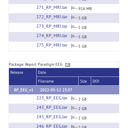
271_RP_MRI.tar
(url)
916 MB
272_RP_MRI.tar
(url)
5 GB
273_RP_MRI.tar
(url)
5 GB
274_RP_MRI.tar
(url)
5 GB
275_RP_MRI.tar
(url)
5 GB
Package: Report Paradigm EEG
Release
Date
Filename
Size
DOI
RP_EEG_v1
2022-05-12 23:37
223_RP_EEG.tar
(url)
2 GB
243_RP_EEG.tar
(url)
2 GB
245_RP_EEG.tar
(url)
2 GB
246_RP_EEG.tar
(url)
2 GB