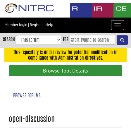
Skip
to
main
content
Member login
|
Register
|
Help
Toggle
Skip
navigat
to
SEARCH
FOR
main
navigation
This repository is under review for potential modification in
compliance with Administration directives.
Skip
to
Browse Tool Details
user
menu
Skip
BROWSE FORUMS
to
search
Accessibility
open-discussion