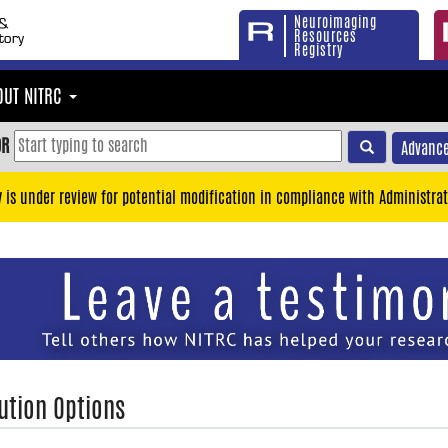
Neuroimaging
Resources
Registry
OUT NITRC
OR
Advance
y is under review for potential modification in compliance with Administrat
ution Options