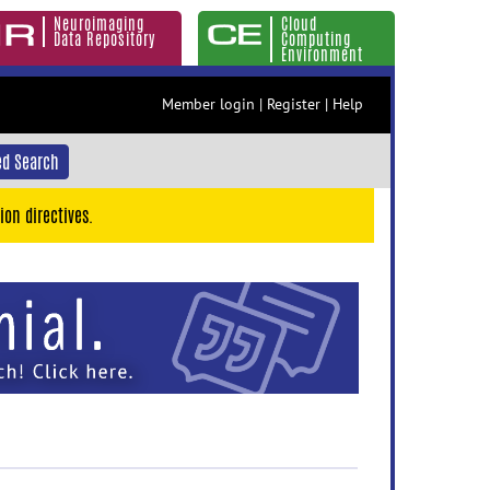
Neuroimaging
Cloud
Data Repository
Computing
Environment
Member login
|
Register
|
Help
d Search
ion directives.