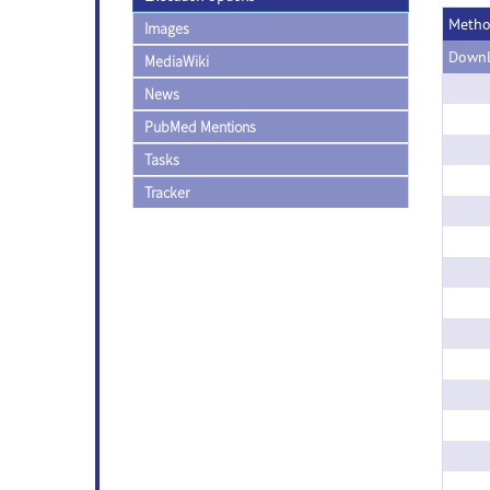
Meth
Images
Downl
MediaWiki
News
PubMed Mentions
Tasks
Tracker